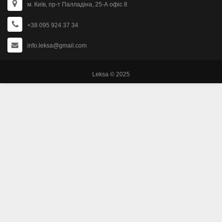
м. Київ, пр-т Палладіна, 25-А офіс 8
+38 095 924 37 34
info.leksa@gmail.com
Leksa © 2025