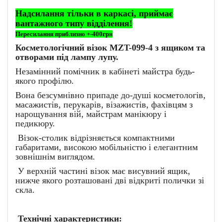
Надсилання тільки в каркасі, приймає
вантажного типу відділення!
Пересилання приблизно +-400грн
Косметологічний візок MZT-099-4 з ящиком та
отворами під лампу лупу.
Незамінний помічник в кабінеті майстра будь-
якого профілю.
Вона безсумнівно припаде до-душі косметологів,
масажистів, перукарів, візажистів, фахівцям з
нарощування вій, майстрам манікюру і
педикюру.
Візок-столик відрізняється компактними
габаритами, високою мобільністю і елегантним
зовнішнім виглядом.
У верхній частині візок має висувний ящик,
нижче якого розташовані дві відкриті полички зі
скла.
Технічні характеристики: