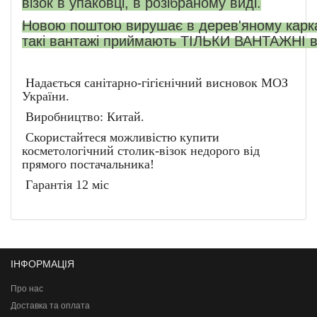
візок
в
упаковці
,
в
розібраному
виді
.
Новою
поштою
вирушає
в
дерев'яному
карк
такі
вантажі
приймають
ТІЛЬКИ
ВАНТАЖНІ
в
Надається санітарно-гігієнічний висновок МОЗ
України.
Виробництво: Китай.
Скористайтеся можливістю купити
косметологічний столик-візок недорого від
прямого постачальника!
Гарантія 12 міс
ІНФОРМАЦІЯ
Про нас
Доставка та оплата