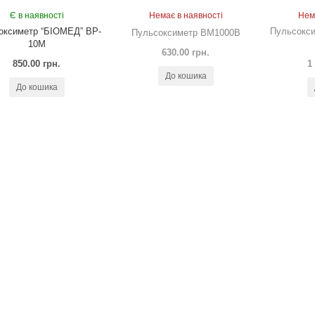
Є в наявності
Немає в наявності
Нем
оксиметр “БІОМЕД” ВP-
Пульсокси
Пульсоксиметр BM1000В
10М
630.00 грн.
850.00 грн.
1
До кошика
До кошика