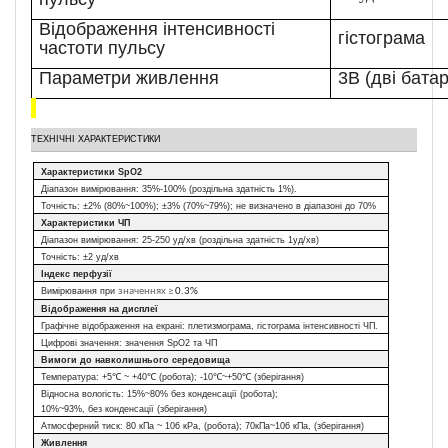
Відображення інтенсивності
гістограма
частоти пульсу
Параметри живлення
3В (дві бата
ТЕХНІЧНІ ХАРАКТЕРИСТИКИ
Характеристики
SpO2
Діапазон вимірювання:
35%-100% (
роздільна здатність
1%).
Точність:
±2% (80%~100%); ±3% (70%~79%);
не визначено в діапазоні до
70%
Характеристики ЧП
Діапазон вимірювання:
25-250
уд/хв
(
роздільна здатність
1
уд/хв)
Точність:
±2
уд/хв
Індекс перфузії
В
имірювання при
значеннях ≥
0.3%
Відображення на дисплеї
Графічне відображення на екрані:
плетизмограма, гістограма інтенсивності ЧП.
Цифрові значення: з
начення SpO2 та ЧП
Вимоги до навколишнього середовища
Температура:
+5
℃
~ +40
℃
(робота); -10
℃
~+50
℃
(зберігання)
Відносна вологість:
15%~80% без конденсації (робота);
10%~93%, без конденсації (зберігання)
Атмосферний тиск: 80 кПа ~ 106 к
Pa
, (робота); 70кП
a
~106 к
Пa
, (зберігання)
Живлення