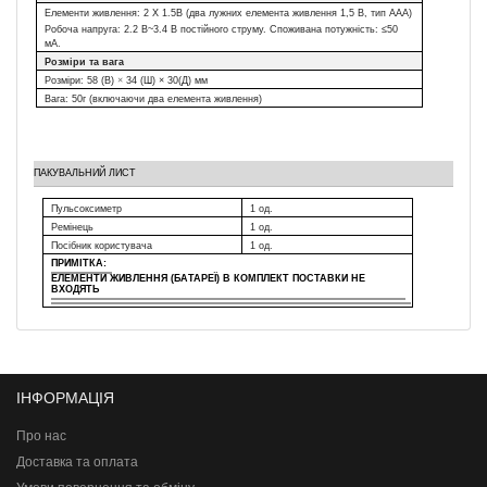
Елементи живлення:
2
X
1.5
В
(д
ва лужних елемента живлення 1,5 В, тип AAA
)
Робоча напруга: 2.2 В~3.4 В постійного струму. Споживана потужність: ≤50
мA.
Розміри та вага
Розміри:
58 (В)
×
34 (Ш) × 30(Д) мм
Вага:
50
г
(
включаючи
два
елемента живлення
)
ПАКУВАЛЬНИЙ ЛИСТ
Пульсоксиметр
1 од.
Ремінець
1 од.
Посібник користувача
1 од.
ПРИМІТКА:
ЕЛЕМЕНТИ ЖИВЛЕННЯ (БАТАРЕЇ) В КОМПЛЕКТ ПОСТАВКИ НЕ
ВХОДЯТЬ
ІНФОРМАЦІЯ
Про нас
Доставка та оплата