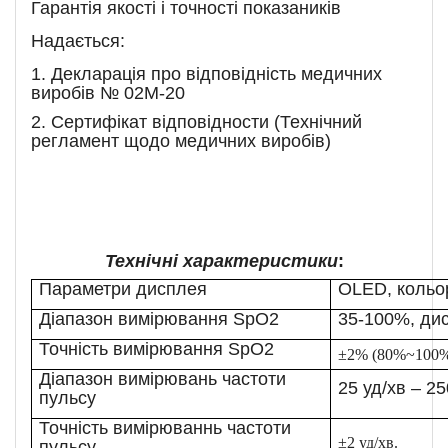
Гарантія якості і точності показаників
Надається:
1. Декларація про відповідність медичних
виробів № 02М-20
2. Сертифікат відповідности (Технічний
регламент щодо медичних виробів)
Технічні характеристики
:
Параметри дисплея
OLED
, коль
Діапазон вимірюван
ня
SpO2
35-100%, дис
Точність
вимірюванн
я
SpO2
±2% (80%~100%
Діапазон вимірювань частоти
25 уд/хв – 25
пульсу
Точність вимірюванн
ь частоти
±2
уд/хв
.
пульсу