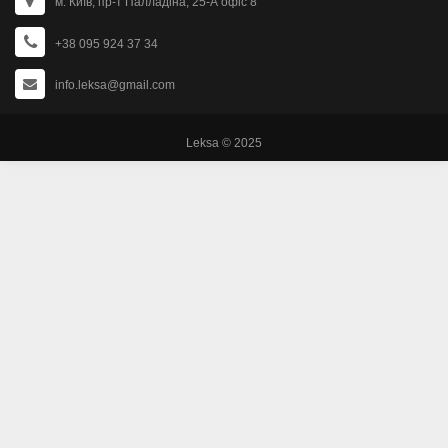
м. Київ, пр-т Палладіна, 25-А офіс 8
+38 095 924 37 34
info.leksa@gmail.com
Leksa © 2025