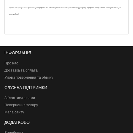
Ці візки стануть ідеальним рішенням для професійного кабінету, допомагаючи створити атмосферу порядку і професіоналізму. Оберіть комфорт та стиль для
своєї роботи!
ІНФОРМАЦІЯ
Про нас
Доставка та оплата
Умови повернення та обміну
СЛУЖБА ПІДТРИМКИ
Зв’язатися з нами
Повернення товару
Мапа сайту
ДОДАТКОВО
Виробники