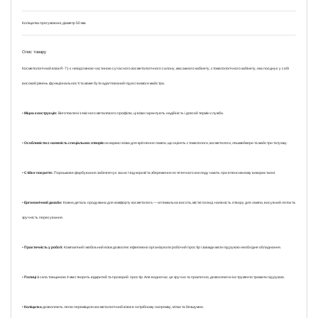
Коліщатка прогумовані, діаметр 50 мм.
Опис товару
Косметологічний візок R-71 є невід'ємною частиною сучасного косметологічного салону, масажного кабінету, стоматологічного кабінету, яка поєднує у собі
високий рівень функціональності та може бути адаптований під всі вимоги майстра.
•
Міцна конструкція:
Виготовлені з якісного металевого профілю, ці візки гарантують надійність і довгий термін служби.
•
Особливістю є наявність спеціальних отворів
на каркасі візка для кріплення лампи, що оцінять стоматологи, косметологи, лешмейкери та майстри татуажу.
•
Стійке покриття:
Порошкове фарбування забезпечує захист від корозії та збереження естетичного вигляду навіть при інтенсивному використанні.
•
Ергономічний дизайн:
Кожна деталь продумана для комфорту косметолога — оптимальна висота, місткі полиці, наявність отвору для лампи, висувний лоток та
зручність пересування.
•
Практичність у роботі:
Компактний і мобільний візок дозволяє ефективно організувати робочий простір і завжди мати під рукою необхідне обладнання.
•
Полиці
зі скла товщиною 4 мм створять відкритий та прозорий простір. Але водночас це зручно та практично, дозволяючи інструменти тримати під рукою.
•
Коліщатка
дозволяють легко переміщати косметологічний візок в потрібному напрямку, м’яко та безшумно.