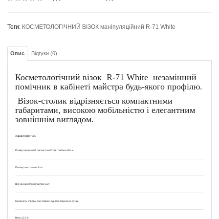
Теги:
КОСМЕТОЛОГІЧНИЙ ВІЗОК маніпуляційний R-71 White
Опис
Відгуки (0)
Косметологічний візок R-71 White незамінний
помічник в кабінеті майстра будь-якого профілю.
Візок-столик відрізняється компактними
габаритами, високою мобільністю і елегантним
зовнішнім виглядом.
Характеристики
Розмір:
ширина 54 см; висота 80 см; глибина 40 см
Полиці скло сатин:
3 шт
Висувний лоток пластик:
1 шт
Наявність отвору для лампи з однієї сторони на ручці.
Вага:
12.2 кг