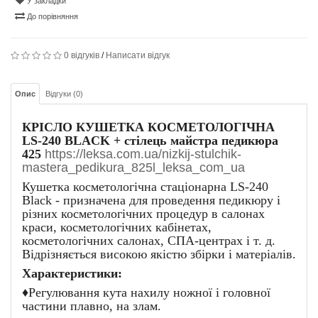
У закладки
До порівняння
0 відгуків
/
Написати відгук
Опис
Відгуки (0)
КРІСЛО КУШЕТКА КОСМЕТОЛОГІЧНА
LS-240 BLACK +
стілець майстра педикюра
425
https://leksa.com.ua/nizkij-stulchik-
mastera_pedikura_825l_leksa_com_ua
Кушетка косметологічна стаціонарна LS-240
Black - призначена для проведення педикюру і
різних косметологічних процедур в салонах
краси, косметологічних кабінетах,
косметологічних салонах, СПА-центрах і т. д.
Відрізняється високою якістю збірки і матеріалів.
Характеристики:
♦
Регулювання кута нахилу ножної і головної
частини плавно, на злам.