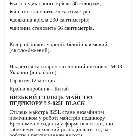
♦
вага педикюрного крісла 38 кілограм;
♦
висота становить 75 сантиметрів;
♦
довжина крісла 200 сантиметрів;
♦
ширина становить 66 сантиметрів.
Колір оббивки: чорний, білий і кремовий
(світло-бежевий).
Надається санітарно-гігієнічний висновок МОЗ
України (див. фото).
Гарантія 12 місяців.
Країна виробник - Китай
НИЗЬКИЙ СТІЛЕЦЬ МАЙСТРА
ПЕДИКЮРУ LS-825L BLACK
Стілець майстра 825L стане незамінним
помічником у роботі майстрів педикюру.
Ергономічне сидіння у формі пелюстки, що
забезпечує ідеальний розподіл ваги під час
роботи з регулюванням висоти.