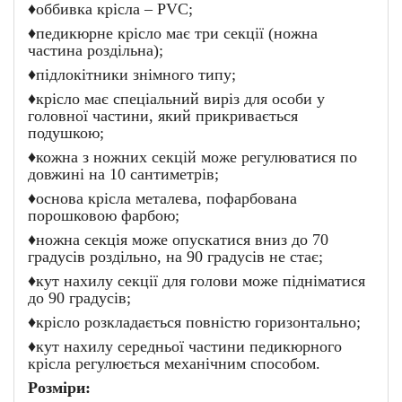
♦
оббивка крісла – PVC;
♦
педикюрне крісло має три секції (ножна
частина роздільна);
♦
підлокітники знімного типу;
♦
крісло має спеціальний виріз для особи у
головної частини, який прикривається
подушкою;
♦
кожна з ножних секцій може регулюватися по
довжині на 10 сантиметрів;
♦
основа крісла металева, пофарбована
порошковою фарбою;
♦
ножна секція може опускатися вниз до 70
градусів роздільно, на 90 градусів не стає;
♦
кут нахилу секції для голови може підніматися
до 90 градусів;
♦
крісло розкладається повністю горизонтально;
♦
кут нахилу середньої частини педикюрного
крісла регулюється механічним способом.
Розміри: