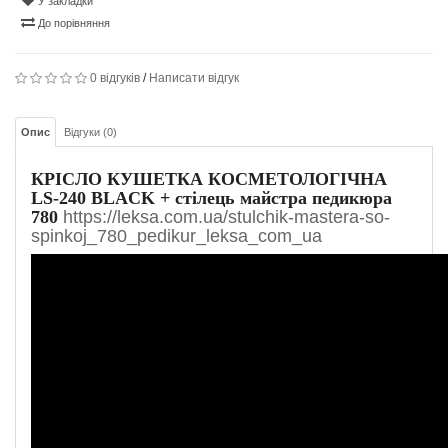
У закладки
До порівняння
0 відгуків
/
Написати відгук
Опис
Відгуки (0)
КРІСЛО КУШЕТКА КОСМЕТОЛОГІЧНА
LS-240 BLACK +
стілець майстра педикюра
780
https://leksa.com.ua/stulchik-mastera-so-
spinkoj_780_pedikur_leksa_com_ua