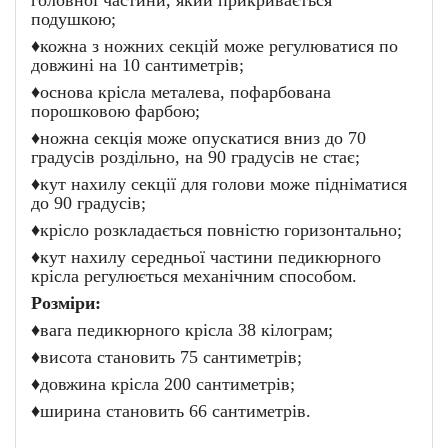
головної частини, який прикривається
подушкою;
♦
кожна з ножних секцій може регулюватися по
довжині на 10 сантиметрів;
♦
основа крісла металева, пофарбована
порошковою фарбою;
♦
ножна секція може опускатися вниз до 70
градусів роздільно, на 90 градусів не стає;
♦
кут нахилу секції для голови може підніматися
до 90 градусів;
♦
крісло розкладається повністю горизонтально;
♦
кут нахилу середньої частини педикюрного
крісла регулюється механічним способом.
Розміри:
♦
вага педикюрного крісла 38 кілограм;
♦
висота становить 75 сантиметрів;
♦
довжина крісла 200 сантиметрів;
♦
ширина становить 66 сантиметрів.