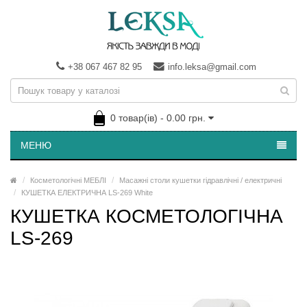
+38 067 467 82 95
info.leksa@gmail.com
0 товар(ів) - 0.00 грн.
МЕНЮ
Косметологічні МЕБЛІ
Масажні столи кушетки гідравлічні / електричні
КУШЕТКА ЕЛЕКТРИЧНА LS-269 White
КУШЕТКА КОСМЕТОЛОГІЧНА
LS-269