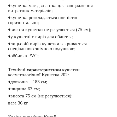
♦кушетка має два лотка для заощадження
витратних матеріалів;
♦кушетка розкладається повністю
горизонтально;
♦висота кушетки не регулюється (75 см);
♦у кушетці є виріз для обличчя;
♦лицьовій виріз кушетки закривається
спеціальною знімною подушкою;
♦оббивка PVC;
Технічні
характеристики
кушетки
косметологічної Кушетка 202:
♦довжина – 183 см;
♦ширина 63 см;
♦висота 75 см (не регулюється);
вага 36 кг