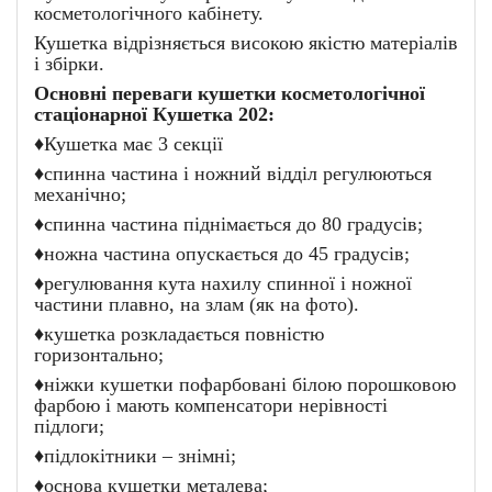
косметологічного кабінету.
Кушетка відрізняється високою якістю матеріалів
і збірки.
Основні переваги кушетки косметологічної
стаціонарної Кушетка 202:
♦Кушетка має 3 секції
♦спинна частина і ножний відділ регулюються
механічно;
♦спинна частина піднімається до 80 градусів;
♦ножна частина опускається до 45 градусів;
♦регулювання кута нахилу спинної і ножної
частини плавно, на злам (як на фото).
♦кушетка розкладається повністю
горизонтально;
♦ніжки кушетки пофарбовані білою порошковою
фарбою і мають компенсатори нерівності
підлоги;
♦підлокітники – знімні;
♦основа кушетки металева;