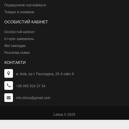
Подарункові сертифікати
Товари зі знижкою
ОСОБИСТИЙ КАБІНЕТ
Особистий кабінет
Історія замовлень
Мої закладки
Розсилка новин
КОНТАКТИ
м. Київ, пр-т Палладіна, 25-А офіс 8
+38 095 924 37 34
info.leksa@gmail.com
Leksa © 2025