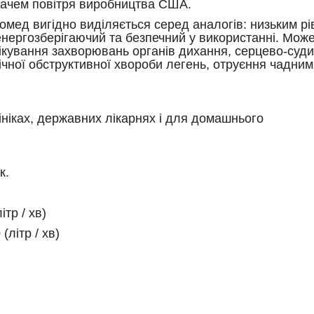
ачем повітря виробництва США.
мед вигідно виділяється серед аналогів: низьким р
енергозберігаючий та безпечний у використанні. Мож
ікування захворювань органів дихання, серцево-суди
ічної обструктивної хвороби легень, отруєння чадним
ініках, державних лікарнях і для домашнього
к.
тр / хв)
літр / хв)