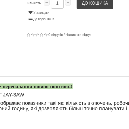
ДО КОШИКА
Кількість
У закладки
До порівняння
0 відгуків
/
Написати відгук
е пересилання новою поштою!!
 JAY-3AW
ображає показники такі як: кількість включень, робоч
ний годину, які дозволяють більш точно планувати і