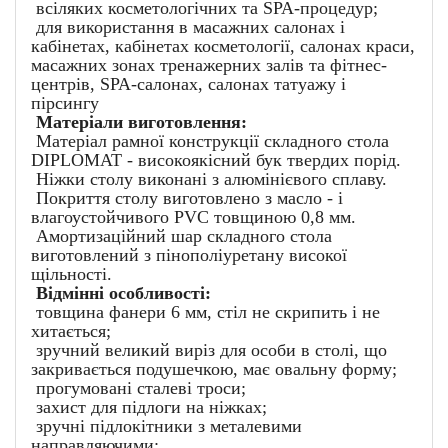
всіляких косметологічних та SPA-процедур;
для використання в масажних салонах і
кабінетах, кабінетах косметології, салонах краси,
масажних зонах тренажерних залів та фітнес-
центрів, SPA-салонах, салонах татуажу і
пірсингу
Матеріали виготовлення:
Матеріал рамної конструкції складного стола
DIPLOMAT - високоякісний бук твердих порід.
Ніжки столу виконані з алюмінієвого сплаву.
Покриття столу виготовлено з масло - і
влагоустойчивого PVC товщиною 0,8 мм.
Амортизаційний шар складного стола
виготовлений з пінополіуретану високої
щільності.
Відмінні особливості:
товщина фанери 6 мм, стіл не скрипить і не
хитається;
зручний великий виріз для особи в столі, що
закривається подушечкою, має овальну форму;
прогумовані сталеві троси;
захист для підлоги на ніжках;
зручні підлокітники з металевими
направляючими;