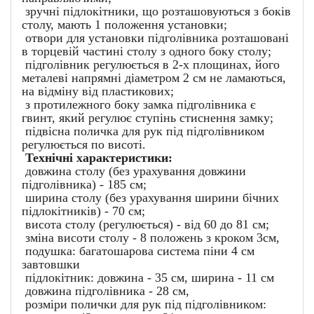
зручні підлокітники, що розташовуються з боків
столу, мають 1 положення установки;
отвори для установки підголівника розташовані
в торцевій частині столу з одного боку столу;
підголівник регулюється в 2-х площинах, його
металеві напрямні діаметром 2 см не ламаються,
на відміну від пластикових;
з протилежного боку замка підголівника є
гвинт, який регулює ступінь стиснення замку;
підвісна поличка для рук під підголівником
регулюється по висоті.
Технічні характеристики:
довжина столу (без урахування довжини
підголівника) - 185 см;
ширина столу (без урахування ширини бічних
підлокітників) - 70 см;
висота столу (регулюється) - від 60 до 81 см;
зміна висоти столу - 8 положень з кроком 3см,
подушка: багатошарова система піни 4 см
завтовшки
підлокітник: довжина - 35 см, ширина - 11 см
довжина підголівника - 28 см,
розміри полички для рук під підголівником: