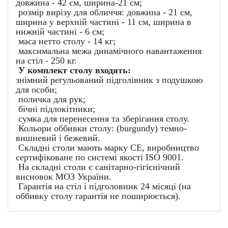
довжина - 42 см, ширина-21 см;
розмір вирізу для обличчя: довжина - 21 см,
ширина у верхній частині - 11 см, ширина в
нижній частині - 6 см;
маса нетто столу - 14 кг;
максимальна межа динамічного навантаження
на стіл - 250 кг.
У комплект столу входять:
знімний регульований підголівник з подушкою
для особи;
поличка для рук;
бічні підлокітники;
сумка для перенесення та зберігання столу.
Кольори оббивки столу: (burgundy) темно-
вишневий і бежевий.
Складні столи мають марку CE, виробництво
сертифіковане по системі якості ISO 9001.
На складні столи є санітарно-гігієнічний
висновок МОЗ України.
Гарантія на стіл і підголовник 24 місяці (на
оббивку столу гарантія не поширюється).