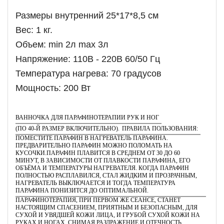
Размеры внутренний 25*17*8,5 см
Вес: 1 кг.
Объем: min 2л max 3л
Напряжение: 110В - 220В 60/50 Гц
Температура нагрева: 70 градусов
Мощность: 200 Вт
ВАННОЧКА ДЛЯ ПАРАФИНОТЕРАПИИ РУК И НОГ
(ПО 40-Й РАЗМЕР ВКЛЮЧИТЕЛЬНО).
ПРАВИЛА ПОЛЬЗОВАНИЯ:
ПОМЕСТИТЕ ПАРАФИН В НАГРЕВАТЕЛЬ ПАРАФИНА.
ПРЕДВАРИТЕЛЬНО ПАРАФИН МОЖНО ПОЛОМАТЬ НА
КУСОЧКИ.ПАРАФИН ПЛАВИТСЯ В СРЕДНЕМ ОТ 30 ДО 60
МИНУТ, В ЗАВИСИМОСТИ ОТ ПЛАВКОСТИ ПАРАФИНА, ЕГО
ОБЪЁМА И ТЕМПЕРАТУРЫ НАГРЕВАТЕЛЯ. КОГДА ПАРАФИН
ПОЛНОСТЬЮ РАСПЛАВИЛСЯ, СТАЛ ЖИДКИМ И ПРОЗРАЧНЫМ,
НАГРЕВАТЕЛЬ ВЫКЛЮЧАЕТСЯ И ТОГДА ТЕМПЕРАТУРА
ПАРАФИНА ПОНИЗИТСЯ ДО ОПТИМАЛЬНОЙ.
ПАРАФИНОТЕРАПИЯ, ПРИ ПЕРВОМ ЖЕ СЕАНСЕ, СТАНЕТ
НАСТОЯЩИМ СПАСЕНИЕМ, ПРИЯТНЫМ И БЕЗОПАСНЫМ, ДЛЯ
СУХОЙ И УВЯДШЕЙ КОЖИ ЛИЦА, И ГРУБОЙ СУХОЙ КОЖИ НА
РУКАХ И НОГАХ, СНИМАЯ РАЗДРАЖЕНИЕ И ОТЕЧНОСТЬ,