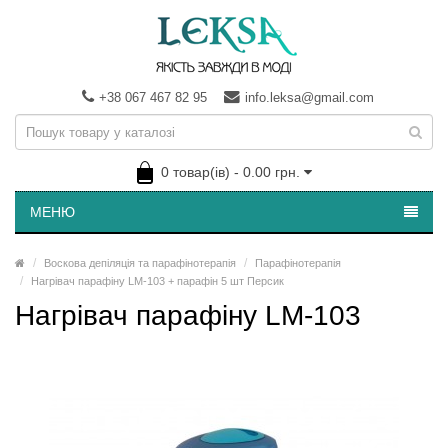
+38 067 467 82 95
info.leksa@gmail.com
0 товар(ів) - 0.00 грн.
МЕНЮ
Воскова депіляція та парафінотерапія
Парафінотерапія
Нагрівач парафіну LM-103 + парафін 5 шт Персик
Нагрівач парафіну LM-103