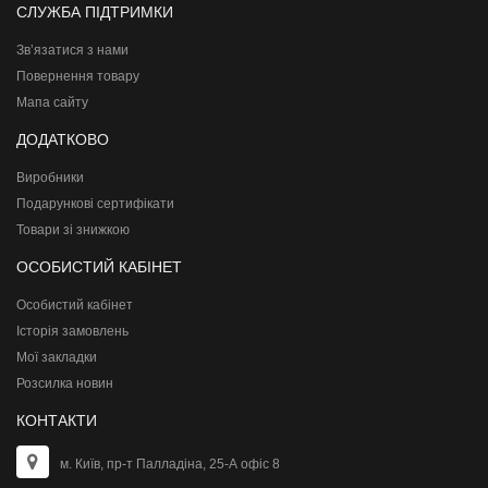
СЛУЖБА ПІДТРИМКИ
Зв’язатися з нами
Повернення товару
Мапа сайту
ДОДАТКОВО
Виробники
Подарункові сертифікати
Товари зі знижкою
ОСОБИСТИЙ КАБІНЕТ
Особистий кабінет
Історія замовлень
Мої закладки
Розсилка новин
КОНТАКТИ
м. Київ, пр-т Палладіна, 25-А офіс 8