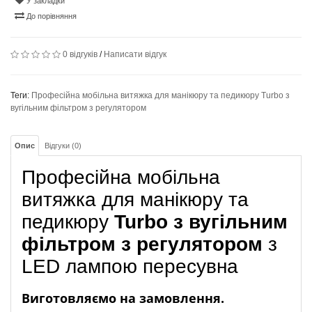
У закладки
До порівняння
0 відгуків
/
Написати відгук
Теги:
Професійна мобільна витяжка для манікюру та педикюру Turbo з
вугільним фільтром з регулятором
Опис
Відгуки (0)
Професійна мобільна
витяжка для манікюру та
педикюру
Turbo з вугільним
фільтром з регулятором
з
LED лампою пересувна
Виготовляємо на замовлення.