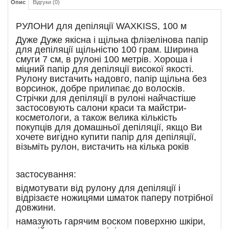
Опис
Відгуки (0)
РУЛОНИ для депіляції WAXKISS, 100 м
Дуже Дуже якісна і щільна флізелінова папір
для депіляції щільністю 100 грам. Ширина
смуги 7 см, в рулоні 100 метрів. Хороша і
міцний папір для депіляції високої якості.
Рулону вистачить надовго, папір щільна без
ворсинок, добре прилипає до волосків.
Стрічки для депіляції в рулоні найчастіше
застосовують салони краси та майстри-
косметологи, а також велика кількість
покупців для домашньої депіляції, якщо Ви
хочете вигідно купити папір для депіляції,
візьміть рулон, вистачить на кілька років
застосування:
відмотувати від рулону для депіляції і
відрізаєте ножицями шматок паперу потрібної
довжини.
намазують гарячим воском поверхню шкіри,