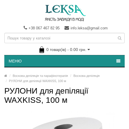
+38 067 467 82 95
info.leksa@gmail.com
0 товар(ів) - 0.00 грн.
МЕНЮ
Воскова депіляція та парафінотерапія
Воскова депіляція
РУЛОНИ для депіляції WAXKISS, 100 м
РУЛОНИ для депіляції
WAXKISS, 100 м