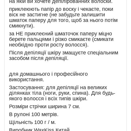
на якій ви хочете депілірованних волоски.
приклеюють папір до воску і чекаєте, поки
віск не застигне (не забудьте залишити
шматок паперу для того, щоб за нього потім
смикнути).
за НЕ приклеєний шматочок паперу міцно
берете пальцями і різко смикаєте (смикати
необхідно проти росту волосся).
Після депіляції шкіру змащуєте спеціальним
засобом після депіляції.
для домашнього і професійного
використання.
Застосування: для депіляції на великих
ділянках тіла (ноги, руки, спина). Для будь-
якого волосся і всіх типів шкіри.
Розміри стрічки ширина 7 см.
В рулоні 100 метрів.
Щільність 100 г / м.
Виробник WaxKiss Китай.