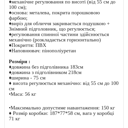
♦механічне регулювання по висоті (від 55 см до
100 см);
♦основа: металева, покрита порошковою
фарбою;
♦виріз для обличчя закривається подушкою +
Знімний підголовник, що регулюється;
♦регулювання спинної частини здійснюється
механічно (розкладається горизонтально)
♦Покриття: ПВХ
♦Наповнювач: пінополіуретан
Розміри :
♦довжина без підголівника 183см
♦довжина з підголівником 218см
♦ширина - 75 см
♦ висота регулюється механічно: від 55 см до 100
см
•Маса: 56 кг
•Максимально допустиме навантаження: 150 кг
♦ Розмір коробки: 187*77*58 см, вага у коробці
71 кг