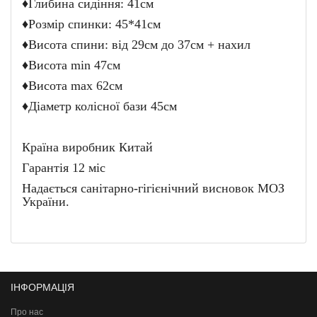
♦Глибина сидіння: 41см
♦Розмір спинки: 45*41см
♦Висота спини: від 29см до 37см + нахил
♦Висота min 47см
♦Висота max 62см
♦Діаметр колісної бази 45см
Країна виробник Китай
Гарантія 12 міс
Надається санітарно-гігієнічний висновок МОЗ
України.
ІНФОРМАЦІЯ
Про нас