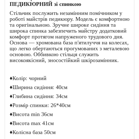
ПЕДИКЮРНИЙ зі спинкою
Стільчик послужить незамінним помічником у
роботі майстрів педикюру. Модель є комфортною
та оригінальною. Зручне широке сидіння та
широка спинка забезпечить майстру додатковий
комфорт протягом напруженого трудового дня.
Основа ― хромована база п'ятилуччя на колесах,
що легко обертаються прогумованих з металевою
основою. Оббивкою стільця служить
високоякісний, зносостійкий шкірозамінник.
♦Колір: чорний
♦Ширина сидіння: 40см
♦Глибина сидіння: 34см
♦Розмір спинки: 26*40см
♦Висота min 36см
♦Висота max 41см
♦Колісна база 50см