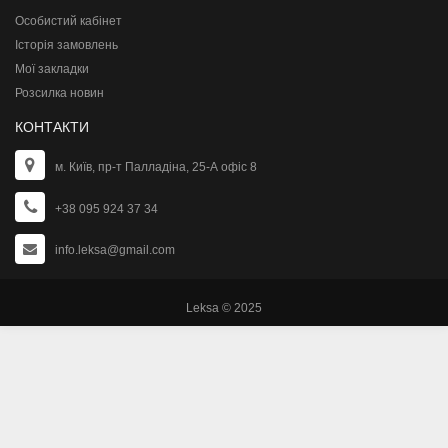
Особистий кабінет
Історія замовлень
Мої закладки
Розсилка новин
КОНТАКТИ
м. Київ, пр-т Палладіна, 25-А офіс 8
+38 095 924 37 34
info.leksa@gmail.com
Leksa © 2025