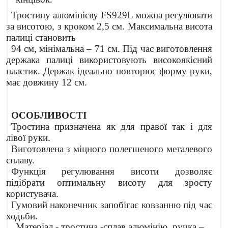
Тростину алюмінієву FS929L можна регулювати
за висотою, з кроком 2,5 см. Максимальна висота
палиці становить
94 см, мінімальна – 71 см. Під час виготовлення
держака палиці використовують високоякісний
пластик. Держак ідеально повторює форму руки,
має довжину 12 см.
ОСОБЛИВОСТІ
Тростина призначена як для правої так і для
лівої руки.
Виготовлена з міцного полегшеного металевого
сплаву.
Функція регулювання висоти дозволяє
підібрати оптимальну висоту для зросту
користувача.
Гумовий наконечник запобігає ковзанню під час
ходьби.
Матеріал - тростина -сплав алюмінію, ручка –