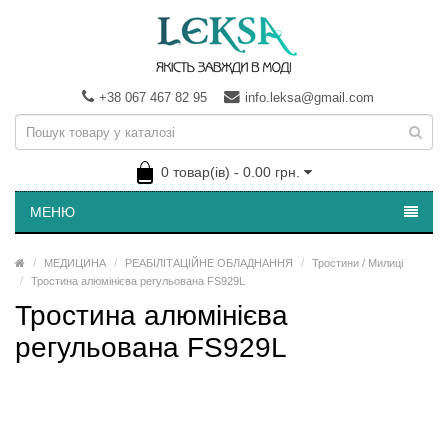
+38 067 467 82 95
info.leksa@gmail.com
0 товар(ів) - 0.00 грн.
МЕНЮ
МЕДИЦИНА
РЕАБІЛІТАЦІЙНЕ ОБЛАДНАННЯ
Тростини / Милиці
Тростина алюмінієва регульована FS929L
Тростина алюмінієва
регульована FS929L