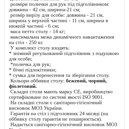
розміри полички для рук під підголівником:
довжина - 42 см, ширина-21 см;
розмір вирізу для особи: довжина - 21 см,
ширина у верхній частині - 11 см, ширина в
нижній частині - 6 см;
маса нетто столу - 14 кг;
максимальна межа динамічного навантаження
на стіл - 250 кг.
У комплект столу входять:
* знімний регульований підголівник з подушкою
для особи;
*поличка для рук;
* бічні підлокітники;
* сумка для перенесення та зберігання столу.
Кольори оббивки столу:
бежевий, чорний,
фіолетовий.
Складні столи мають марку CE, виробництво
сертифіковане по системі якості ISO 9001.
На складні столи є санітарно-гігієнічний
висновок МОЗ України.
Гарантія на стіл і підголовник 24 місяці (на
оббивку столу гарантія не поширюється).
Надається санітарно-гігієнічний висновок МОЗ