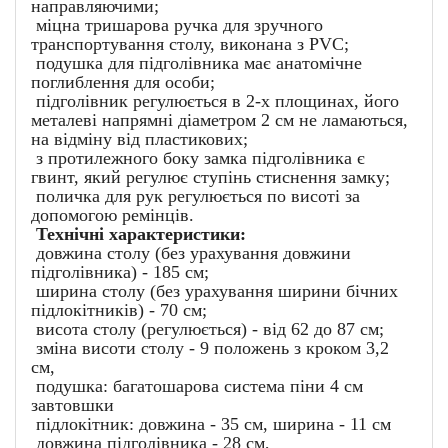
направляючими;
міцна тришарова ручка для зручного
транспортування столу, виконана з PVC;
подушка для підголівника має анатомічне
поглиблення для особи;
підголівник регулюється в 2-х площинах, його
металеві напрямні діаметром 2 см не ламаються,
на відміну від пластикових;
з протилежного боку замка підголівника є
гвинт, який регулює ступінь стиснення замку;
поличка для рук регулюється по висоті за
допомогою ремінців.
Технічні характеристики:
довжина столу (без урахування довжини
підголівника) - 185 см;
ширина столу (без урахування ширини бічних
підлокітників) - 70 см;
висота столу (регулюється) - від 62 до 87 см;
зміна висоти столу - 9 положень з кроком 3,2
см,
подушка: багатошарова система піни 4 см
завтовшки
підлокітник: довжина - 35 см, ширина - 11 см
довжина підголівника - 28 см,