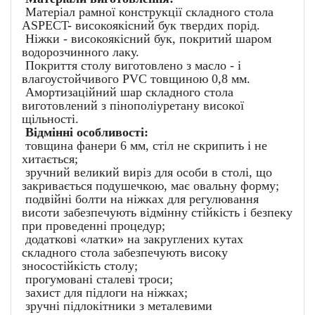
Матеріал рамної конструкції складного стола
ASPECT- високоякісний бук твердих порід.
Ніжки - високоякісний бук, покритий шаром
водорозчинного лаку.
Покриття столу виготовлено з масло - і
влагоустойчивого PVC товщиною 0,8 мм.
Амортизаційний шар складного стола
виготовлений з пінополіуретану високої
щільності.
Відмінні особливості:
товщина фанери 6 мм, стіл не скрипить і не
хитається;
зручний великий виріз для особи в столі, що
закривається подушечкою, має овальну форму;
подвійні болти на ніжках для регулювання
висоти забезпечують відмінну стійкість і безпеку
при проведенні процедур;
додаткові «латки» на закруглених кутах
складного стола забезпечують високу
зносостійкість столу;
прогумовані сталеві троси;
захист для підлоги на ніжках;
зручні підлокітники з металевими