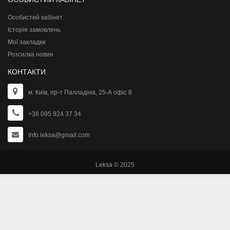
Особистий кабінет
Історія замовлень
Мої закладки
Розсилка новин
КОНТАКТИ
м. Київ, пр-т Палладіна, 25-А офіс 8
+38 095 924 37 34
info.leksa@gmail.com
Leksa © 2025